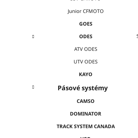
í
p
Junior CFMOTO
a
GOES
n
e
ODES
l
ATV ODES
UTV ODES
KAYO
Pásové systémy
CAMSO
DOMINATOR
TRACK SYSTEM CANADA