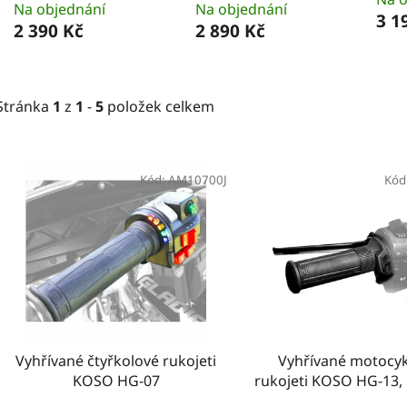
Na objednání
Na objednání
3 1
2 390 Kč
2 890 Kč
Stránka
1
z
1
-
5
položek celkem
V
ý
Kód:
AM10700J
Kód
p
i
s
p
r
o
d
Vyhřívané čtyřkolové rukojeti
Vyhřívané motocy
u
KOSO HG-07
rukojeti KOSO HG-13
k