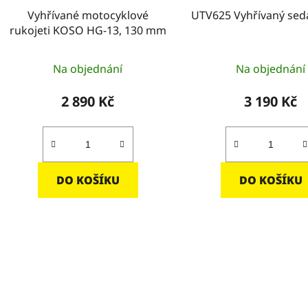
Vyhřívané motocyklové
UTV625 Vyhřívaný sedá
rukojeti KOSO HG-13, 130 mm
Na objednání
Na objednání
2 890 Kč
3 190 Kč
DO KOŠÍKU
DO KOŠÍKU
O
v
l
á
d