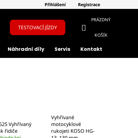
Přihlášení
Registrace
PRÁZDNÝ
TESTOVACÍ JÍZDY
NÁKUPNÍ
KOŠÍK
Náhradní díly
Servis
Kontakt
O nás
KOŠÍK
Vyhřívané
25 Vyhřívaný
motocyklové
k řidiče
rukojeti KOSO HG-
bjednání
13, 130 mm