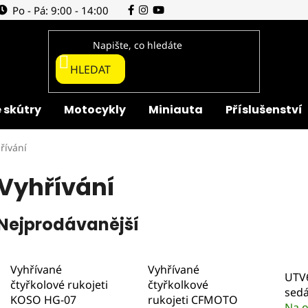
Po - Pá: 9:00 - 14:00
HLEDAT
 skútry
Motocykly
Miniauta
Příslušenství
řívání
Vyhřívání
Nejprodávanější
Vyhřívané
Vyhřívané
UTV6
čtyřkolové rukojeti
čtyřkolkové
sedá
KOSO HG-07
rukojeti CFMOTO
Na o