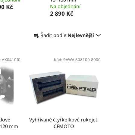
90 Kč
Na objednání
2 890 Kč
Ř
Řadit podle:
Nejlevnější
a
z
e
:
AX0410I0
n
Kód:
9AWV-808100-8000
í
p
r
o
d
u
k
klové
Vyhřívané čtyřkolkové rukojeti
t
, 120 mm
CFMOTO
ů