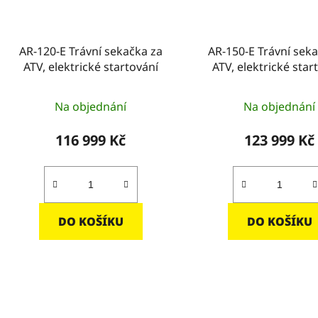
AR-120-E Trávní sekačka za
AR-150-E Trávní sek
ATV, elektrické startování
ATV, elektrické star
Na objednání
Na objednání
116 999 Kč
123 999 Kč
DO KOŠÍKU
DO KOŠÍKU
O
v
l