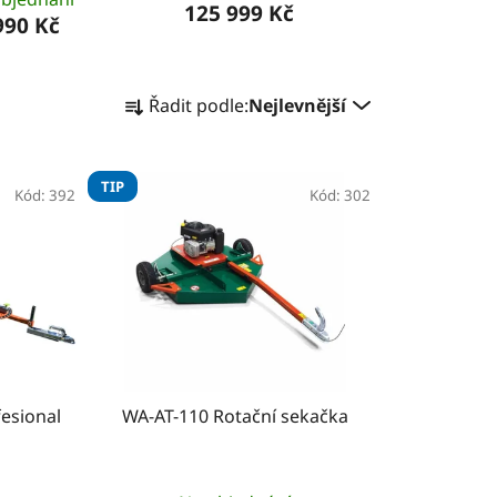
125 999 Kč
990 Kč
Ř
Řadit podle:
Nejlevnější
a
z
e
TIP
Kód:
392
n
Kód:
302
í
p
r
o
d
u
k
esional
WA-AT-110 Rotační sekačka
t
ů