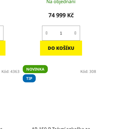
Na objednání
74 999 Kč
DO KOŠÍKU
NOVINKA
Kód:
4363
Kód:
308
TIP
er
AR-150-R Trávní sekačka za