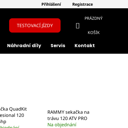
Přihlášení
Registrace
PRÁZDNÝ
TESTOVACÍ JÍZDY
NÁKUPNÍ
KOŠÍK
Náhradní díly
Servis
Kontakt
O nás
KOŠÍK
ačka QuadKit
RAMMY sekačka na
esional 120
trávu 120 ATV PRO
5hp
Na objednání
bjednání