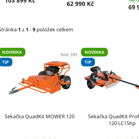
103 899 Kč
62 990 Kč
69 
Stránka
1
z
1
-
9
položek celkem
V
NOVINKA
NOVINKA
ý
Kód:
395
TIP
TIP
p
i
s
p
r
o
d
Sekačka QuadKit MOWER 120
Sekačka QuadKit Prof
u
120 LC15hp
k
t