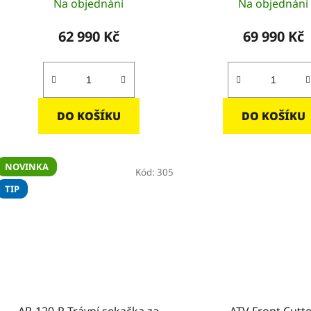
Na objednání
Na objednání
ů
62 990 Kč
69 990 Kč
DO KOŠÍKU
DO KOŠÍKU
NOVINKA
Kód:
305
TIP
AR-120-R Trávní sekačka za
ATV Front Cutt