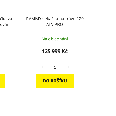
ačka za
RAMMY sekačka na trávu 120
tování
ATV PRO
Průměrné
Na objednání
hodnocení
produktu
125 999 Kč
je
5,0
z
5
DO KOŠÍKU
hvězdiček.