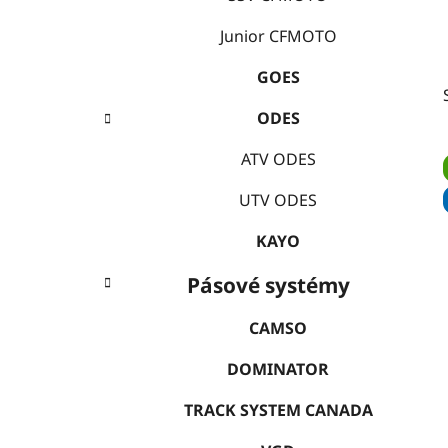
í
p
Junior CFMOTO
a
GOES
n
e
ODES
l
ATV ODES
UTV ODES
KAYO
Pásové systémy
CAMSO
DOMINATOR
TRACK SYSTEM CANADA