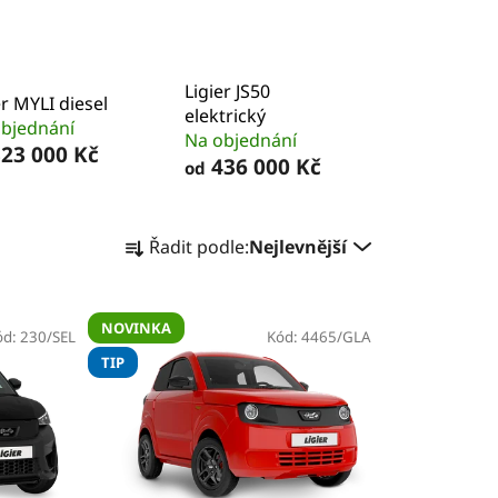
Ligier JS50
er MYLI diesel
elektrický
bjednání
Na objednání
23 000 Kč
436 000 Kč
od
Ř
Řadit podle:
Nejlevnější
a
z
e
NOVINKA
ód:
230/SEL
n
Kód:
4465/GLA
TIP
í
p
r
o
d