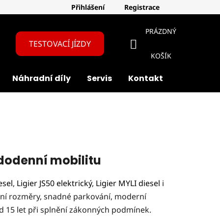
Přihlášení
Registrace
PRÁZDNÝ
TESTOVACÍ JÍZDY
NÁKUPNÍ
KOŠÍK
Náhradní díly
Servis
Kontakt
O nás
KOŠÍK
ždodenní mobilitu
esel
,
Ligier JS50 elektrický
,
Ligier MYLI diesel
i
ní rozměry, snadné parkování, moderní
od 15 let při splnění zákonných podmínek.