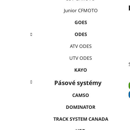
í
p
Junior CFMOTO
a
GOES
n
e
ODES
l
ATV ODES
UTV ODES
KAYO
Pásové systémy
CAMSO
DOMINATOR
TRACK SYSTEM CANADA