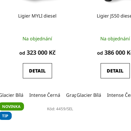
o
d
Ligier MYLI diesel
Ligier JS50 dies
u
k
t
Průměrné
Průmě
Na objednání
Na objednání
ů
hodnocení
hodnoc
produktu
produk
323 000 Kč
386 000 K
od
od
je
je
5,0
5,0
DETAIL
DETAIL
z
z
5
5
hvězdiček.
hvězdi
Glacier Bílá
Intense Černá
Graphite šedá (metal)
Glacier Bílá
Intense Če
Tole
NOVINKA
Kód:
4459/SEL
TIP