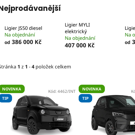
Nejprodávanější
Ligier MYLI
Ligier JS50 diesel
Ligi
elektrický
Na objednání
Na o
Na objednání
386 000 Kč
3
od
od
407 000 Kč
Stránka
1
z
1
-
4
položek celkem
V
NOVINKA
NOVINKA
ý
Kód:
4462/INT
K
TIP
TIP
p
i
s
p
r