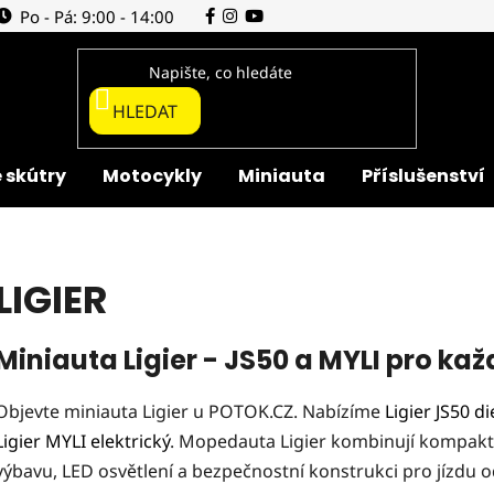
Po - Pá: 9:00 - 14:00
HLEDAT
 skútry
Motocykly
Miniauta
Příslušenství
LIGIER
Miniauta Ligier - JS50 a MYLI pro ka
Objevte miniauta Ligier u POTOK.CZ. Nabízíme
Ligier JS50 di
Ligier MYLI elektrický
. Mopedauta Ligier kombinují kompakt
výbavu, LED osvětlení a bezpečnostní konstrukci pro jízdu 