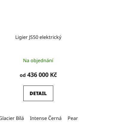
Ligier JS50 elektrický
Průměrné
Na objednání
hodnocení
produktu
436 000 Kč
od
je
5,0
DETAIL
z
5
hvězdiček.
Glacier Bílá
Intense Černá
Pearl bílá (metal)
Graphite 
O