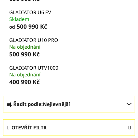
GLADIATOR U6 EV
Skladem
500 990 Kč
od
GLADIATOR U10 PRO
Na objednání
500 990 Kč
GLADIATOR UTV1000
Na objednání
400 990 Kč
Ř
Řadit podle:
Nejlevnější
a
z
e
OTEVŘÍT FILTR
n