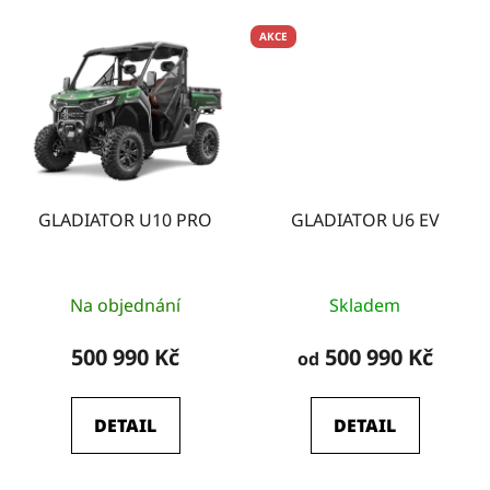
AKCE
GLADIATOR U10 PRO
GLADIATOR U6 EV
Průměrné
Průměrné
Na objednání
Skladem
hodnocení
hodnocení
produktu
produktu
500 990 Kč
500 990 Kč
od
je
je
5,0
5,0
DETAIL
DETAIL
z
z
5
5