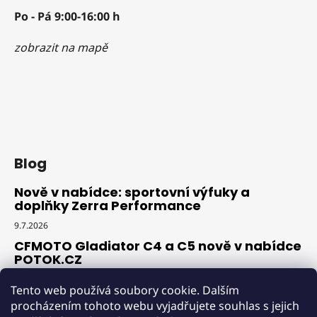
u
Po - Pá 9:00-16:00 h
zobrazit na mapě
Blog
Nově v nabídce: sportovní výfuky a
doplňky Zerra Performance
9.7.2026
CFMOTO Gladiator C4 a C5 nově v nabídce
POTOK.CZ
18.6.2026
Tento web používá soubory cookie. Dalším
Novinka v nabídce: profesionální
procházením tohoto webu vyjadřujete souhlas s jejich
srovnávač jízdárny Iron Baltic Arena