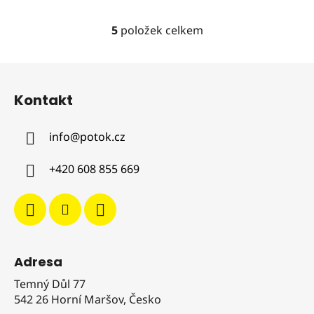
hvězdiček.
5
položek celkem
O
v
l
Z
á
á
d
Kontakt
p
a
a
c
info
@
potok.cz
t
í
í
p
+420 608 855 669
r
v
k
y
v
ý
Adresa
p
i
Temný Důl 77
s
542 26 Horní Maršov, Česko