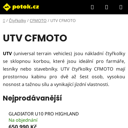
Přejít
Hledat
NÁKUP
na
KOŠÍK
obsah
Domů
/
Čtyřkolky
/
CFMOTO
/
UTV CFMOTO
UTV CFMOTO
UTV
(universal terrain vehicles) jsou nákladní čtyřkolky
se sklopnou korbou, které jsou ideální pro farmáře,
lesníky nebo stavebníky. UTV čtyřkolky CFMOTO mají
prostornou kabinu pro dvě až šest osob, vysokou
nosnost a tažnou sílu a vynikající jízdní vlastnosti.
Nejprodávanější
GLADIATOR U10 PRO HIGHLAND
Na objednání
650 990 Kč