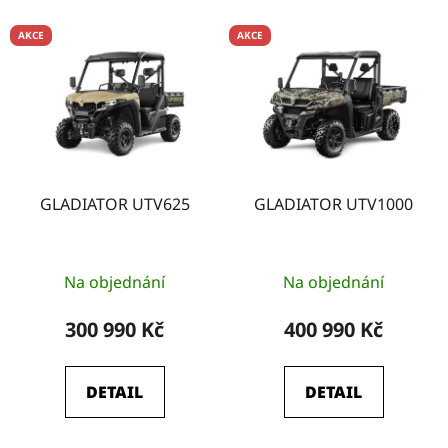
í
V
p
AKCE
AKCE
ý
r
p
o
i
d
s
u
p
k
r
t
o
GLADIATOR UTV625
GLADIATOR UTV1000
ů
d
u
k
Na objednání
Na objednání
t
300 990 Kč
400 990 Kč
ů
DETAIL
DETAIL