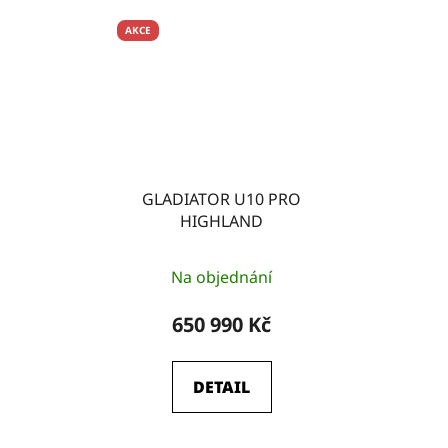
hvězdiček.
hvězdiček.
AKCE
GLADIATOR U10 PRO
HIGHLAND
Průměrné
Na objednání
hodnocení
produktu
650 990 Kč
je
5,0
DETAIL
z
5