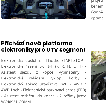
projeví 
během p
účinně
optimal
Přichází nová platforma
elektroniky pro UTV segment
Elektronická obsluha: - Tlačítko START-STOP -
Elektronické řazení E-SHIFT (P, R, N, L, H) -
Asistent sjezdu z kopce (vypínatelný) -
Elektronické ovládání výklopu korby -
Elektronický spínač uzávěrek: 2WD / 4WD /
4WD Lock - Elektronická parkovací brzda (EPB)
- Asistent rozběhu do kopce - 2 režimy jízdy:
WORK / NORMAL