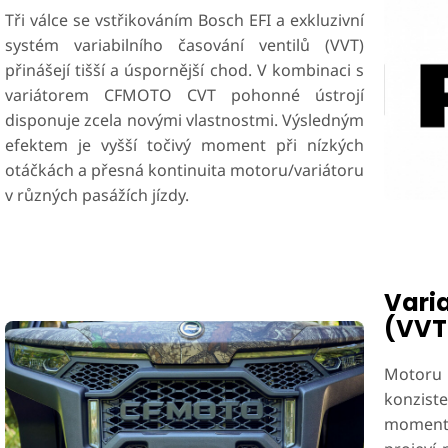
Tři válce se vstřikováním Bosch EFI a exkluzivní
systém variabilního časování ventilů (VVT)
přinášejí tišší a úspornější chod. V kombinaci s
variátorem CFMOTO CVT pohonné ústrojí
disponuje zcela novými vlastnostmi. Výsledným
efektem je vyšší točivý moment při nízkých
otáčkách a přesná kontinuita motoru/variátoru
v různých pasážích jízdy.
Varia
(VVT
Motoru
konzis
momentem