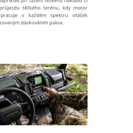
například při tažení těžkého nákladu či
růjezdu těžkého terénu, kdy motor
 pracuje v každém spektru otáček
izovaným dávkováním paliva.