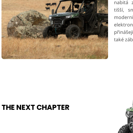
nabitá 
tišší, s
modern
elektron
přinášej
také záb
THE NEXT CHAPTER