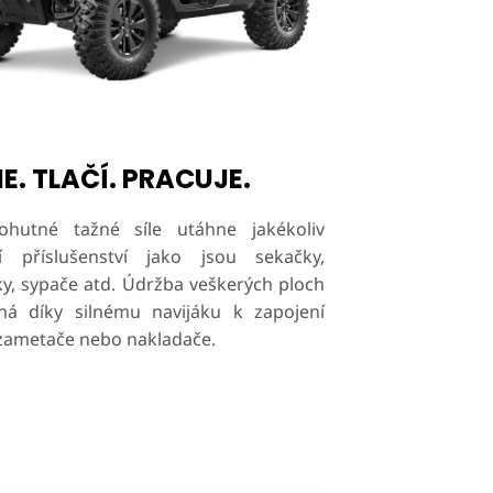
E. TLAČÍ. PRACUJE.
hutné tažné síle utáhne jakékoliv
í příslušenství jako jsou sekačky,
y, sypače atd. Údržba veškerých ploch
ná díky silnému navijáku k zapojení
 zametače nebo nakladače.