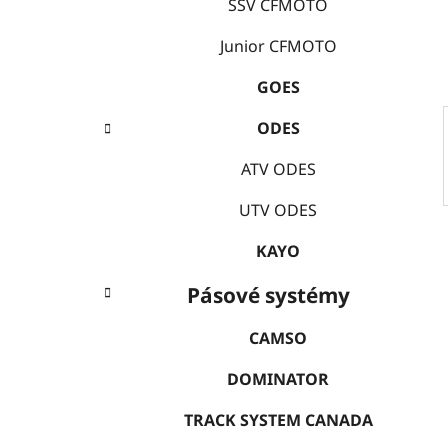
e
SSV CFMOTO
í
p
Junior CFMOTO
a
GOES
n
e
ODES
l
ATV ODES
UTV ODES
KAYO
Pásové systémy
CAMSO
DOMINATOR
TRACK SYSTEM CANADA