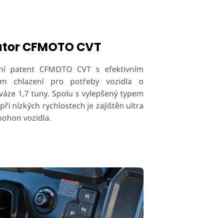
átor CFMOTO CVT
lní patent CFMOTO CVT s efektivním
em chlazení pro potřeby vozidla o
váze 1,7 tuny. Spolu s vylepšený typem
ři nízkých rychlostech je zajištěn ultra
pohon vozidla.