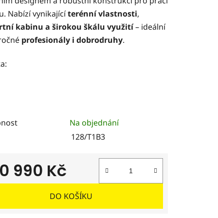
ím designem a robustní konstrukcí pro práci
u. Nabízí vynikající
terénní vlastnosti
,
tní kabinu a širokou škálu využití
– ideální
ček.
ročné
profesionály i dobrodruhy
.
a:
nost
Na objednání
128/T1B3
0 990 Kč
 cena:
DO KOŠÍKU