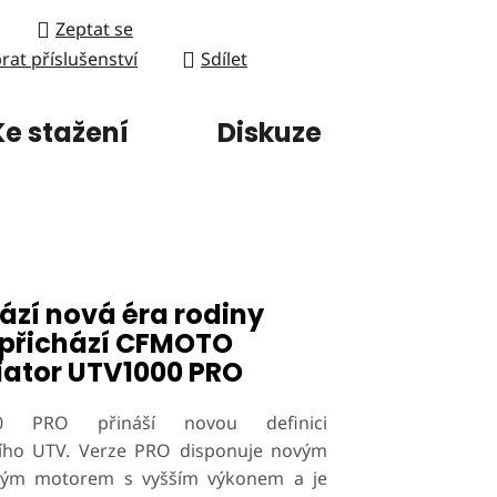
Zeptat se
rat příslušenství
Sdílet
Ke stažení
Diskuze
ází nová éra rodiny
 přichází CFMOTO
iator UTV1000 PRO
0 PRO přináší novou definici
ího UTV. Verze PRO disponuje novým
ovým motorem s vyšším výkonem a je