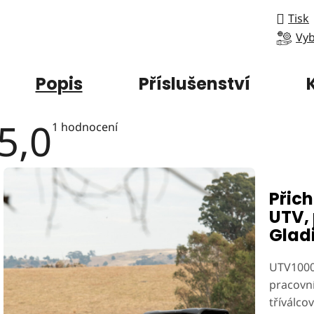
Tisk
Vyb
Popis
Příslušenství
5,0
Průměrné
1 hodnocení
hodnocení
produktu
je
5,0
z
5
Přich
hvězdiček.
UTV,
Glad
UTV100
pracovn
tříválc