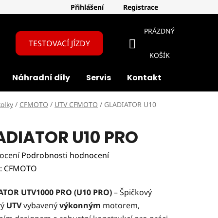
Přihlášení
Registrace
PRÁZDNÝ
TESTOVACÍ JÍZDY
NÁKUPNÍ
KOŠÍK
Náhradní díly
Servis
Kontakt
O nás
KOŠÍK
kolky
/
CFMOTO
/
UTV CFMOTO
/
GLADIATOR U10
ADIATOR U10 PRO
rné
ocení
Podrobnosti hodnocení
ení
:
CFMOTO
tu
ATOR UTV1000 PRO (U10 PRO)
– Špičkový
vý
UTV
vybavený
výkonným
motorem,