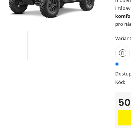
modern
z
i zábav
5
komfor
hvězdi
pro ná
Variant
Dostup
Kód:
50
Měrná