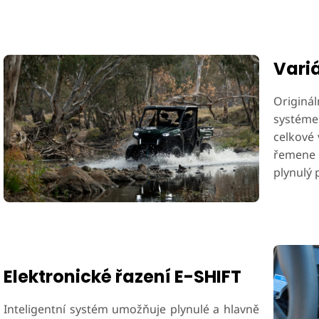
Vari
Originá
systém
celkové 
řemene p
plynulý 
Elektronické řazení E-SHIFT
Inteligentní systém umožňuje plynulé a hlavně