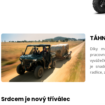
TÁHN
Díky mo
pracovn
vyvážečk
je snad
radlice,
Srdcem je nový tříválec