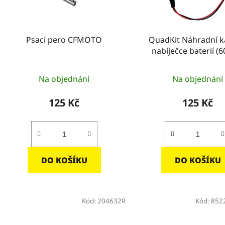
r
o
d
Psací pero CFMOTO
QuadKit Náhradní k
u
nabíječce baterií (
k
t
Na objednání
Na objednání
ů
125 Kč
125 Kč
DO KOŠÍKU
DO KOŠÍKU
Kód:
204632R
Kód:
852