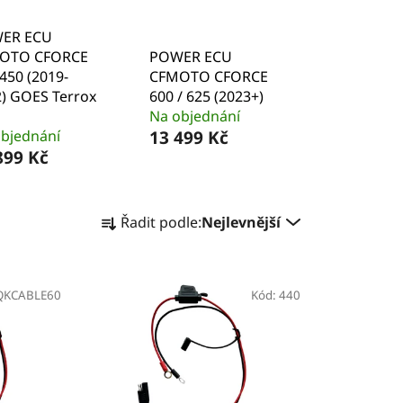
ER ECU
OTO CFORCE
POWER ECU
450 (2019-
CFMOTO CFORCE
) GOES Terrox
600 / 625 (2023+)
Na objednání
bjednání
13 499 Kč
899 Kč
Ř
Řadit podle:
Nejlevnější
a
z
e
QKCABLE60
n
Kód:
440
í
p
r
o