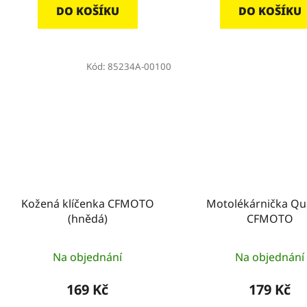
DO KOŠÍKU
DO KOŠÍKU
Kód:
85234A-00100
Kožená klíčenka CFMOTO
Motolékárnička Qu
(hnědá)
CFMOTO
Na objednání
Na objednání
169 Kč
179 Kč