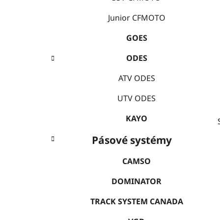
í
p
Junior CFMOTO
a
GOES
n
e
ODES
l
ATV ODES
UTV ODES
KAYO
Pásové systémy
CAMSO
DOMINATOR
TRACK SYSTEM CANADA