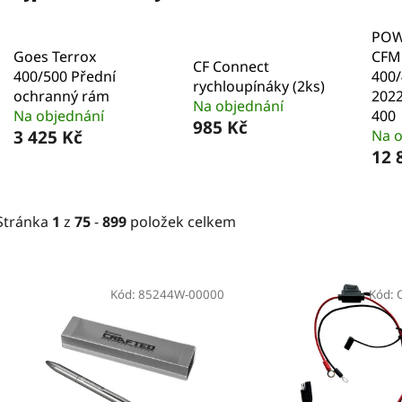
POW
Goes Terrox
CFM
CF Connect
400/500 Přední
400/
rychloupínáky (2ks)
ochranný rám
2022
Na objednání
Na objednání
400
985 Kč
3 425 Kč
Na o
12 
Stránka
1
z
75
-
899
položek celkem
V
ý
Kód:
85244W-00000
Kód:
p
i
s
p