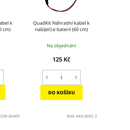
d
u
k
abel k
QuadKit Náhradní kabel k
t
60 cm)
nabíječce baterií (60 cm)
ů
Na objednání
125 Kč
DO KOŠÍKU
22W-36400
Kód:
444.0092.3