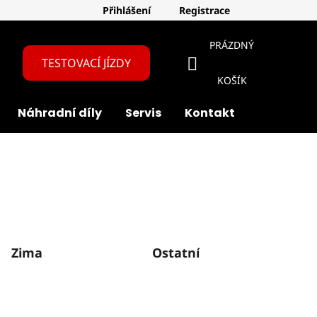
Přihlášení
Registrace
PRÁZDNÝ
TESTOVACÍ JÍZDY
NÁKUPNÍ
KOŠÍK
Náhradní díly
Servis
Kontakt
O nás
KOŠÍK
Zima
Ostatní