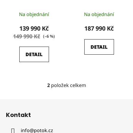
d
u
Průměrné
Průměrné
k
Na objednání
Na objednání
hodnocení
hodnocení
t
produktu
produktu
139 990 Kč
187 990 Kč
ů
je
je
149 990 Kč
(–6 %)
5,0
5,0
DETAIL
z
z
DETAIL
5
5
hvězdiček.
hvězdiček.
2
položek celkem
O
v
l
Z
á
á
d
Kontakt
p
a
a
c
info
@
potok.cz