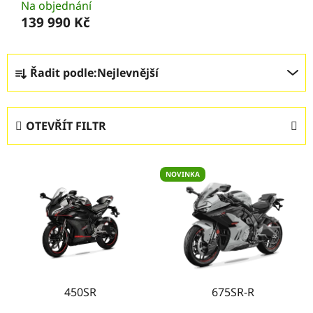
Na objednání
139 990 Kč
Ř
Řadit podle:
Nejlevnější
a
z
e
OTEVŘÍT FILTR
n
í
V
p
NOVINKA
ý
r
p
o
i
d
s
u
p
k
r
t
o
450SR
675SR-R
ů