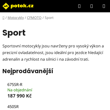
Přejít
Hledat
NÁKUP
na
KOŠÍK
obsah
Domů
/
Motocykly
/
CFMOTO
/
Sport
Sport
Sportovní motocykly jsou navrženy pro vysoký výkon a
precizní ovladatelnost, jsou ideální pro jezdce hledající
adrenalin a rychlost na silnici i na závodní trati.
Nejprodávanější
675SR-R
Na objednání
187 990 Kč
450SR