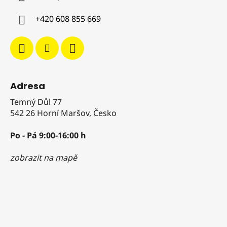
t
í
í
p
+420 608 855 669
r
v
k
y
v
ý
Adresa
p
i
Temný Důl 77
s
542 26 Horní Maršov, Česko
u
Po - Pá 9:00-16:00 h
zobrazit na mapě