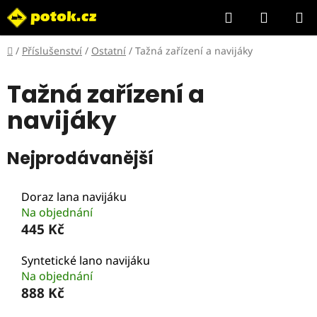
Přejít
Hledat
NÁKUP
na
KOŠÍK
obsah
Domů
/
Příslušenství
/
Ostatní
/
Tažná zařízení a navijáky
Tažná zařízení a
navijáky
Nejprodávanější
Doraz lana navijáku
Na objednání
445 Kč
Syntetické lano navijáku
Na objednání
888 Kč