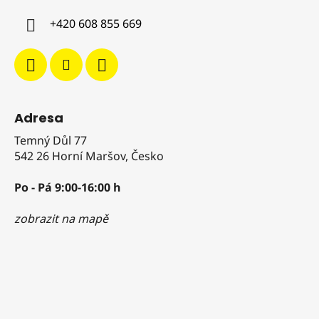
í
p
+420 608 855 669
r
v
k
y
v
ý
Adresa
p
i
Temný Důl 77
s
542 26 Horní Maršov, Česko
u
Po - Pá 9:00-16:00 h
zobrazit na mapě