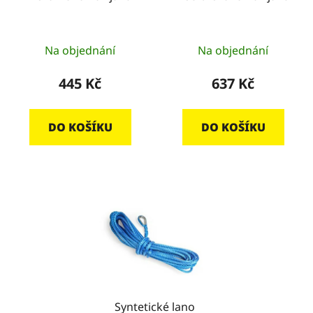
ů
d
u
k
Na objednání
Na objednání
t
445 Kč
637 Kč
ů
DO KOŠÍKU
DO KOŠÍKU
Syntetické lano