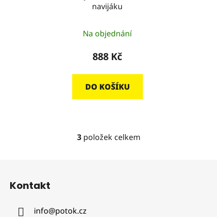
navijáku
Na objednání
888 Kč
DO KOŠÍKU
3
položek celkem
O
v
l
Z
á
á
d
Kontakt
p
a
a
c
info
@
potok.cz
t
í