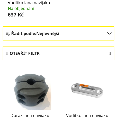
Vodítko lana navijáku
Na objednání
637 Kč
Ř
Řadit podle:
Nejlevnější
a
z
e
OTEVŘÍT FILTR
n
í
V
p
ý
r
p
o
i
d
s
u
p
k
r
t
o
Doraz lana navijáku
Vodítko lana navijáku