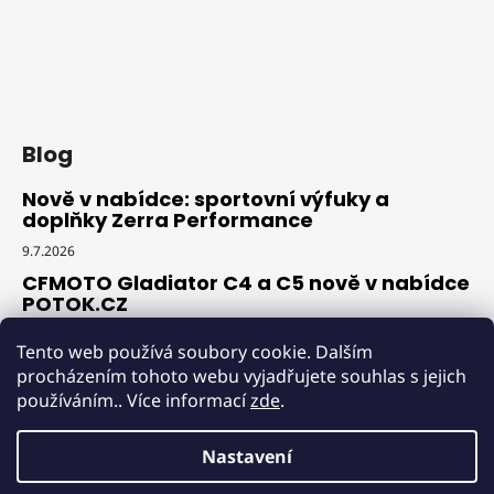
Blog
Nově v nabídce: sportovní výfuky a
doplňky Zerra Performance
9.7.2026
CFMOTO Gladiator C4 a C5 nově v nabídce
POTOK.CZ
18.6.2026
Tento web používá soubory cookie. Dalším
Novinka v nabídce: profesionální
procházením tohoto webu vyjadřujete souhlas s jejich
srovnávač jízdárny Iron Baltic Arena
používáním.. Více informací
zde
.
Leveler Pro G2
18.6.2026
Nastavení