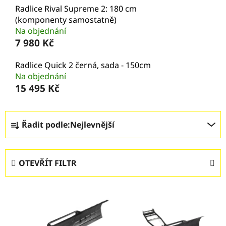
Radlice Rival Supreme 2: 180 cm
(komponenty samostatně)
Na objednání
7 980 Kč
Radlice Quick 2 černá, sada - 150cm
Na objednání
15 495 Kč
Ř
Řadit podle:
Nejlevnější
a
z
e
OTEVŘÍT FILTR
n
í
V
p
ý
r
p
o