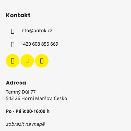
l
Z
á
á
d
Kontakt
p
a
a
c
info
@
potok.cz
t
í
í
p
+420 608 855 669
r
v
k
y
v
ý
Adresa
p
i
Temný Důl 77
s
542 26 Horní Maršov, Česko
u
Po - Pá 9:00-16:00 h
zobrazit na mapě