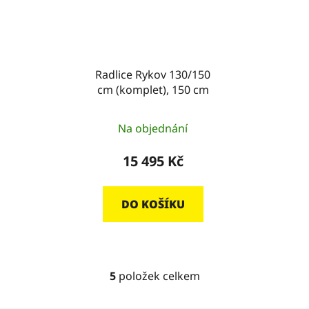
Radlice Rykov 130/150
cm (komplet), 150 cm
Na objednání
15 495 Kč
DO KOŠÍKU
5
položek celkem
O
v