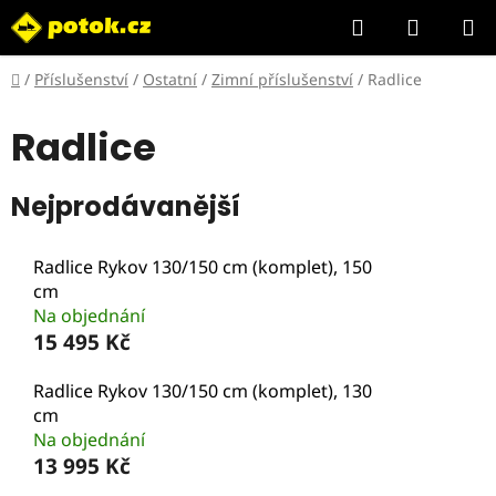
Přejít
Hledat
NÁKUP
na
KOŠÍK
obsah
Domů
/
Příslušenství
/
Ostatní
/
Zimní příslušenství
/
Radlice
Radlice
Nejprodávanější
Radlice Rykov 130/150 cm (komplet), 150
cm
Na objednání
15 495 Kč
Radlice Rykov 130/150 cm (komplet), 130
cm
Na objednání
13 995 Kč