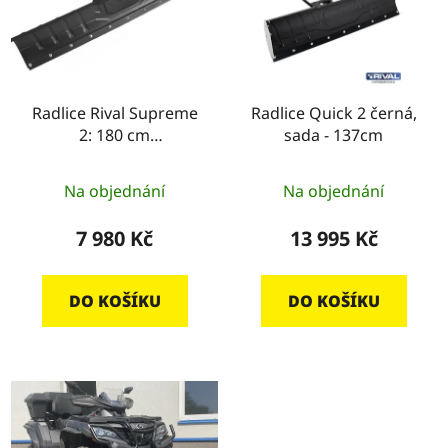
i
d
s
u
p
k
r
t
o
Radlice Rival Supreme
Radlice Quick 2 černá,
ů
2: 180 cm
sada - 137cm
d
(komponenty
u
samostatně)
k
Na objednání
Na objednání
t
7 980 Kč
13 995 Kč
ů
DO KOŠÍKU
DO KOŠÍKU