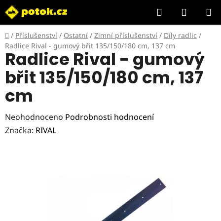
Přejít
Hledat
NÁKUP
na
KOŠÍK
obsah
Domů
/
Příslušenství
/
Ostatní
/
Zimní příslušenství
/
Díly radlic
/
Radlice Rival - gumový břit 135/150/180 cm, 137 cm
Radlice Rival - gumový
břit 135/150/180 cm, 137
cm
Průměrné
Neohodnoceno
Podrobnosti hodnocení
hodnocení
Značka:
RIVAL
produktu
je
0,0
z
5
hvězdiček.