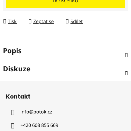
DO KOŠÍKU
Tisk
Zeptat se
Sdílet
Popis
Diskuze
Z
á
Kontakt
p
a
info
@
potok.cz
t
í
+420 608 855 669