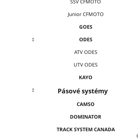
e
SSV CFMOTO
í
p
Junior CFMOTO
a
GOES
n
e
ODES
l
ATV ODES
UTV ODES
KAYO
Pásové systémy
CAMSO
DOMINATOR
TRACK SYSTEM CANADA