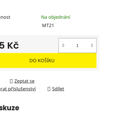
nost
Na objednání
MT21
ček.
5 Kč
 cena:
DO KOŠÍKU
Zeptat se
rat příslušenství
Sdílet
skuze