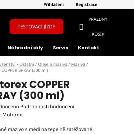
Přihlášení
Registrace
PRÁZDNÝ
TESTOVACÍ JÍZDY
NÁKUPNÍ
KOŠÍK
Náhradní díly
Servis
Kontakt
O nás
KOŠÍK
ušenství
/
Ostatní
/
Oleje a maziva
/
Maziva
/
 COPPER SPRAY (300 ml)
torex COPPER
RAY (300 ml)
rné
dnoceno
Podrobnosti hodnocení
ení
:
Motorex
tu
né mazivo s mědí na tepelně zatěžované