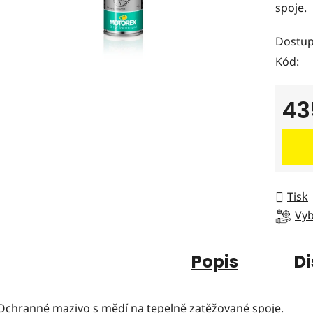
spoje.
0,0
z
Dostup
5
Kód:
hvězdi
43
Měrná
Tisk
Vyb
Popis
Di
Ochranné mazivo s mědí na tepelně zatěžované spoje.