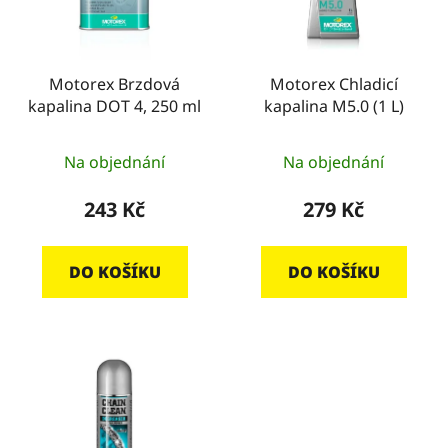
s
r
p
o
r
d
o
Motorex Brzdová
Motorex Chladicí
u
kapalina DOT 4, 250 ml
kapalina M5.0 (1 L)
d
k
u
t
k
Na objednání
Na objednání
ů
t
243 Kč
279 Kč
ů
DO KOŠÍKU
DO KOŠÍKU