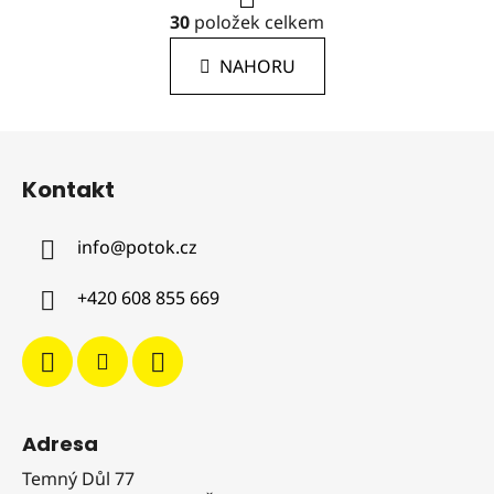
r
O
á
30
položek celkem
v
n
l
k
NAHORU
á
o
d
v
a
á
Z
c
n
á
í
í
Kontakt
p
p
r
a
v
info
@
potok.cz
t
k
í
y
+420 608 855 669
v
ý
p
i
s
u
Adresa
Temný Důl 77