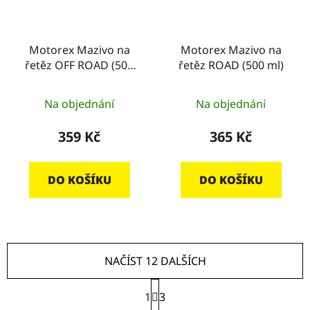
Motorex Mazivo na
Motorex Mazivo na
řetěz OFF ROAD (500
řetěz ROAD (500 ml)
ml)
Na objednání
Na objednání
359 Kč
365 Kč
DO KOŠÍKU
DO KOŠÍKU
NAČÍST 12 DALŠÍCH
S
1
t
3