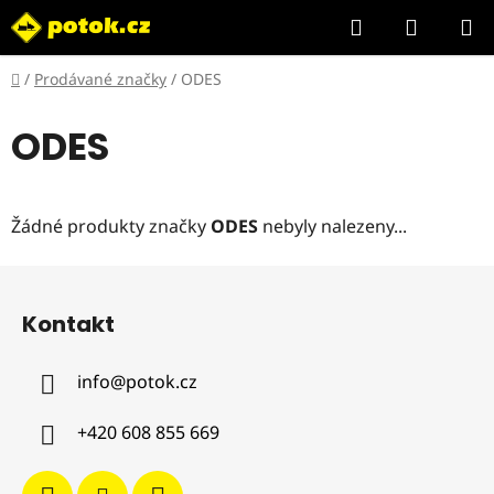
Přejít
Hledat
NÁKUP
na
KOŠÍK
obsah
Domů
/
Prodávané značky
/
ODES
ODES
Žádné produkty značky
ODES
nebyly nalezeny...
Z
á
Kontakt
p
a
info
@
potok.cz
t
í
+420 608 855 669