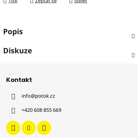
Tisk
Zeptat se
Sdílet
Popis
Diskuze
Z
á
Kontakt
p
a
info
@
potok.cz
t
í
+420 608 855 669