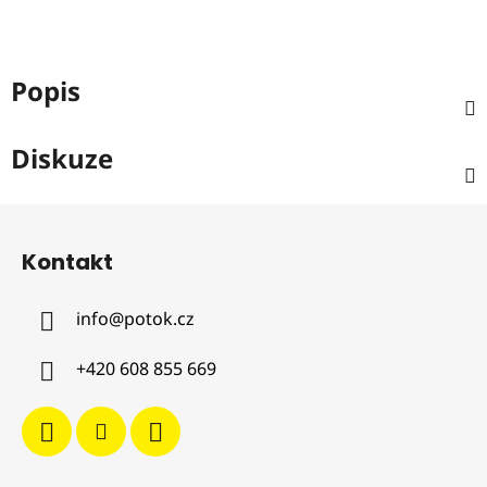
Popis
Diskuze
Z
á
Kontakt
p
a
info
@
potok.cz
t
í
+420 608 855 669