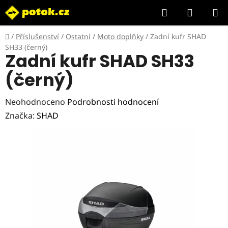
Přejít
Hledat
NÁKUP
na
KOŠÍK
obsah
Domů
/
Příslušenství
/
Ostatní
/
Moto doplňky
/
Zadní kufr SHAD
SH33 (černý)
Zadní kufr SHAD SH33
(černý)
Průměrné
Neohodnoceno
Podrobnosti hodnocení
hodnocení
Značka:
SHAD
produktu
je
0,0
z
5
hvězdiček.