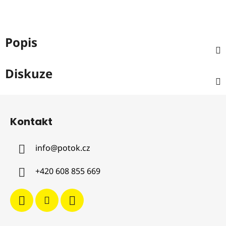
Popis
Diskuze
Z
á
Kontakt
p
a
info
@
potok.cz
t
í
+420 608 855 669