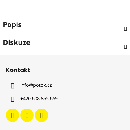
Popis
Diskuze
Z
á
Kontakt
p
a
info
@
potok.cz
t
í
+420 608 855 669