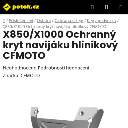
Přejít
Hledat
NÁKUP
na
KOŠÍK
obsah
Domů
/
Příslušenství
/
Ostatní
/
Ochrana stroje
/
Kryty podvozku
/
X850/X1000 Ochranný kryt navijáku hliníkový CFMOTO
X850/X1000 Ochranný
kryt navijáku hliníkový
CFMOTO
Průměrné
Neohodnoceno
Podrobnosti hodnocení
hodnocení
Značka:
CFMOTO
produktu
je
0,0
z
5
hvězdiček.