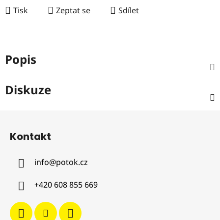
Tisk
Zeptat se
Sdílet
Popis
Diskuze
Z
á
Kontakt
p
a
info
@
potok.cz
t
í
+420 608 855 669