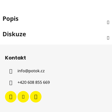
Popis
Diskuze
Z
á
Kontakt
p
a
info
@
potok.cz
t
í
+420 608 855 669