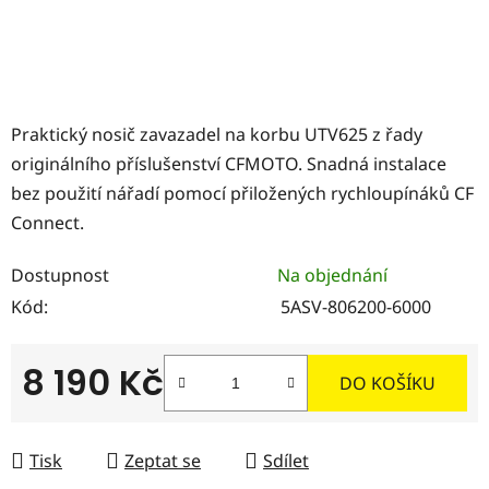
Praktický nosič zavazadel na korbu UTV625 z řady
originálního příslušenství CFMOTO. Snadná instalace
bez použití nářadí pomocí přiložených rychloupínáků CF
Connect.
Dostupnost
Na objednání
Kód:
5ASV-806200-6000
8 190 Kč
DO KOŠÍKU
Měrná cena:
Tisk
Zeptat se
Sdílet