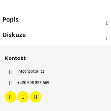
Popis
Diskuze
Z
á
Kontakt
p
a
info
@
potok.cz
t
í
+420 608 855 669