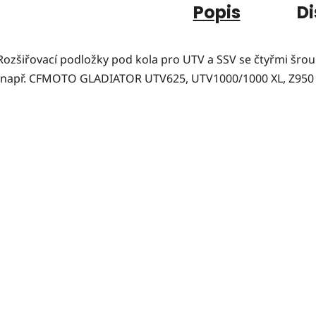
Popis
Di
Rozšiřovací podložky pod kola pro UTV a SSV se čtyřmi šr
(např. CFMOTO GLADIATOR UTV625, UTV1000/1000 XL, Z950 Sp