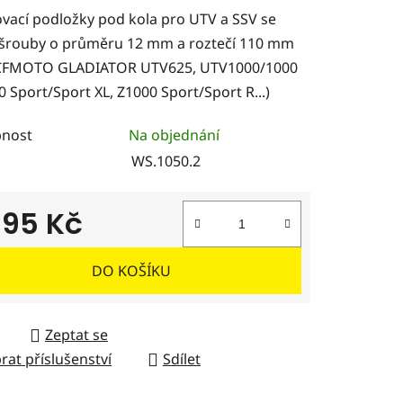
ovací podložky pod kola pro UTV a SSV se
 šrouby o průměru 12 mm a roztečí 110 mm
 CFMOTO GLADIATOR UTV625, UTV1000/1000
0 Sport/Sport XL, Z1000 Sport/Sport R...)
ček.
nost
Na objednání
WS.1050.2
995 Kč
 cena:
DO KOŠÍKU
Zeptat se
rat příslušenství
Sdílet