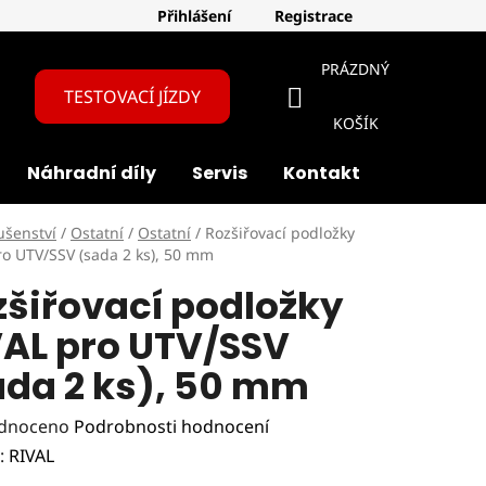
Přihlášení
Registrace
PRÁZDNÝ
TESTOVACÍ JÍZDY
NÁKUPNÍ
KOŠÍK
Náhradní díly
Servis
Kontakt
O nás
KOŠÍK
ušenství
/
Ostatní
/
Ostatní
/
Rozšiřovací podložky
ro UTV/SSV (sada 2 ks), 50 mm
zšiřovací podložky
VAL pro UTV/SSV
ada 2 ks), 50 mm
rné
dnoceno
Podrobnosti hodnocení
ení
:
RIVAL
tu