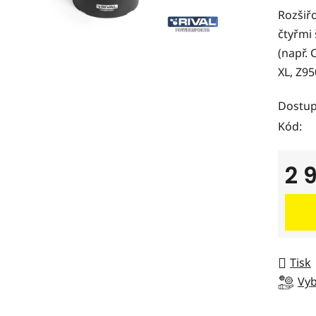
Rozšiř
je
čtyřmi
0,0
(např.
z
XL, Z95
5
hvězdi
Dostup
Kód:
2 
Měrná
Tisk
Vyb