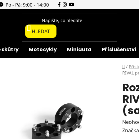
Po - Pá: 9:00 - 14:00
HLEDAT
 skútry
Motocykly
Miniauta
Příslušenství
Domů
/
Přísl
RIVAL p
Ro
RI
(s
Průmě
Neoho
hodnoc
Značka
produk