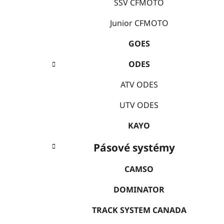
e
SSV CFMOTO
í
p
Junior CFMOTO
a
GOES
n
e
ODES
l
ATV ODES
UTV ODES
KAYO
Pásové systémy
CAMSO
DOMINATOR
TRACK SYSTEM CANADA