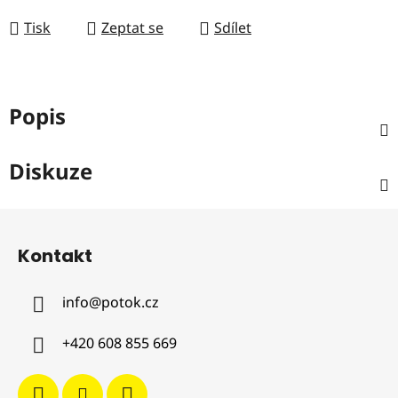
Tisk
Zeptat se
Sdílet
Popis
Diskuze
Z
á
Kontakt
p
a
info
@
potok.cz
t
í
+420 608 855 669