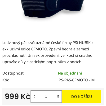
Ledvinový pás světoznámé české firmy PSí HUBÍK z
exkluzivní edice CFMOTO. Zpevní bedra a zamezí
prochladnutí. Unisex provedení, velikost si snadno
upravíte díky elastickým popruhům v bocích.
Dostupnost
Na objednání
Kód:
PS-PAS-CFMOTO - M
999 Kč
DO KOŠÍKU
Měrná cena: