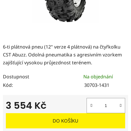
6-ti plátnová pneu (12" verze 4 plátnová) na čtyřkolku
CST Abuzz. Odolná pneumatika s agresivním vzorkem
zajišťující vysokou průjezdnost terénem.
Dostupnost
Na objednání
Kód:
30703-1431
3 554 Kč
Měrná cena:
DO KOŠÍKU