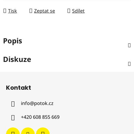
Tisk
Zeptat se
Sdílet
Popis
Diskuze
Z
á
Kontakt
p
a
info
@
potok.cz
t
í
+420 608 855 669