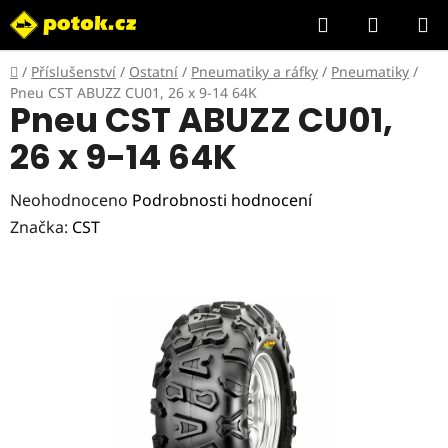
Přejít
Hledat
NÁKUP
na
KOŠÍK
obsah
Domů
/
Příslušenství
/
Ostatní
/
Pneumatiky a ráfky
/
Pneumatiky
/
Pneu CST ABUZZ CU01, 26 x 9-14 64K
Pneu CST ABUZZ CU01,
26 x 9-14 64K
Průměrné
Neohodnoceno
Podrobnosti hodnocení
hodnocení
Značka:
CST
produktu
je
0,0
z
5
hvězdiček.