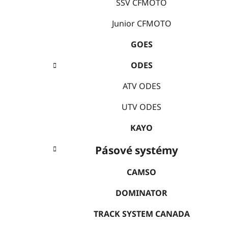
e
SSV CFMOTO
í
p
Junior CFMOTO
a
GOES
n
e
ODES
l
ATV ODES
UTV ODES
KAYO
Pásové systémy
CAMSO
DOMINATOR
TRACK SYSTEM CANADA