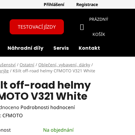
Přihlášení
Registrace
PRÁZDNÝ
TESTOVACÍ JÍZDY
NÁKUPNÍ
KOŠÍK
Náhradní díly
Servis
Kontakt
O nás
KOŠÍK
ušenství
/
Ostatní
/
Oblečení, vybavení, dárky
/
brýle
/
Kšilt off-road helmy CFMOTO V321 White
lt off-road helmy
MOTO V321 White
rné
dnoceno
Podrobnosti hodnocení
ení
:
CFMOTO
tu
nost
Na objednání