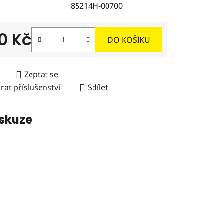
85214H-00700
0 Kč
DO KOŠÍKU
ček.
 cena:
Zeptat se
rat příslušenství
Sdílet
skuze