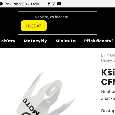
Po - Pá: 9:00 - 14:00
HLEDAT
 skútry
Motocykly
Miniauta
Příslušenství
Domů
/
Přísl
Helmy, 
Kši
CF
Průmě
Neoho
hodnoc
Značka
produk
Dostup
je