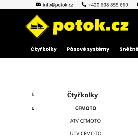
Přejít
info@potok.cz
+420 608 855 669
na
obsah
Čtyřkolky
Pásové systémy
Sněžné
P
K
Přeskočit
o
Čtyřkolky
a
kategorie
s
t
t
CFMOTO
e
r
g
ATV CFMOTO
a
o
r
n
UTV CFMOTO