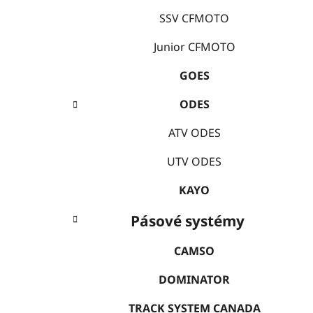
i
n
e
SSV CFMOTO
í
p
Junior CFMOTO
a
GOES
n
e
ODES
l
ATV ODES
UTV ODES
KAYO
Pásové systémy
CAMSO
DOMINATOR
TRACK SYSTEM CANADA