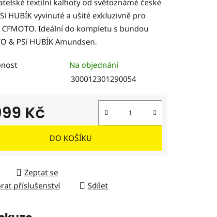
atelské textilní kalhoty od světoznámé české
Sí HUBÍK vyvinuté a ušité exkluzivně pro
 CFMOTO. Ideální do kompletu s bundou
O & PSí HUBÍK Amundsen.
ček.
nost
Na objednání
300012301290054
999 Kč
 cena:
DO KOŠÍKU
Zeptat se
rat příslušenství
Sdílet