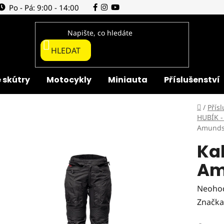
Po - Pá: 9:00 - 14:00
HLEDAT
 skútry
Motocykly
Miniauta
Příslušenství
Domů
/
Přísl
HUBÍK -
Amundse
Kal
Am
Průmě
Neoho
hodnoc
Značka
produk