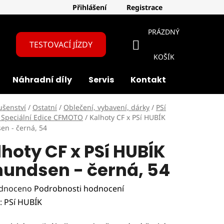
Přihlášení
Registrace
PRÁZDNÝ
TESTOVACÍ JÍZDY
NÁKUPNÍ
KOŠÍK
Náhradní díly
Servis
Kontakt
O nás
KOŠÍK
ušenství
/
Ostatní
/
Oblečení, vybavení, dárky
/
PSí
 Speciální Edice CFMOTO
/
Kalhoty CF x PSí HUBÍK
n - černá, 54
hoty CF x PSí HUBÍK
undsen - černá, 54
rné
dnoceno
Podrobnosti hodnocení
ení
:
PSí HUBÍK
tu