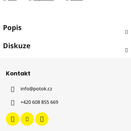
Popis
Diskuze
Z
á
Kontakt
p
a
info
@
potok.cz
t
í
+420 608 855 669