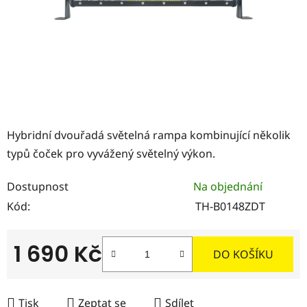
Hybridní dvouřadá světelná rampa kombinující několik
typů čoček pro vyvážený světelný výkon.
Dostupnost
Na objednání
Kód:
TH-B0148ZDT
1 690 Kč
DO KOŠÍKU
Měrná cena:
Tisk
Zeptat se
Sdílet