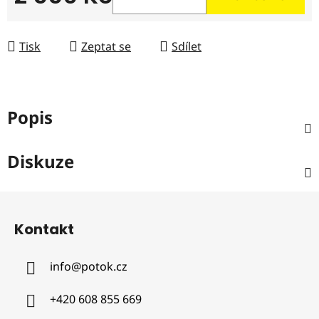
Měrná cena:
Tisk
Zeptat se
Sdílet
Popis
Diskuze
Z
á
Kontakt
p
a
info
@
potok.cz
t
í
+420 608 855 669