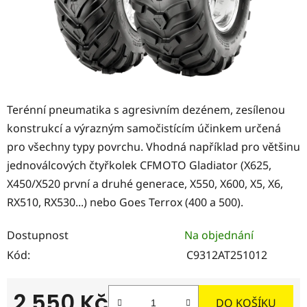
Terénní pneumatika s agresivním dezénem, zesílenou
konstrukcí a výrazným samočistícím účinkem určená
pro všechny typy povrchu. Vhodná například pro většinu
jednoválcových čtyřkolek CFMOTO Gladiator (X625,
X450/X520 první a druhé generace, X550, X600, X5, X6,
RX510, RX530...) nebo Goes Terrox (400 a 500).
Dostupnost
Na objednání
Kód:
C9312AT251012
2 550 Kč
DO KOŠÍKU