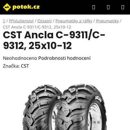
Přejít
Hledat
NÁKUP
na
KOŠÍK
obsah
Domů
/
Příslušenství
/
Ostatní
/
Pneumatiky a ráfky
/
Pneumatiky
/
CST Ancla C-9311/C-9312, 25x10-12
CST Ancla C-9311/C-
9312, 25x10-12
Průměrné
Neohodnoceno
Podrobnosti hodnocení
hodnocení
Značka:
CST
produktu
je
0,0
z
5
hvězdiček.