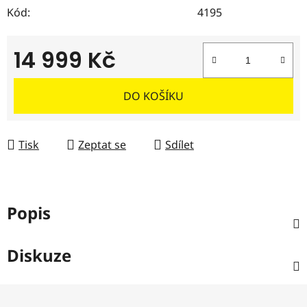
Kód:
4195
14 999 Kč
Měrná cena:
DO KOŠÍKU
Tisk
Zeptat se
Sdílet
Popis
Diskuze
Z