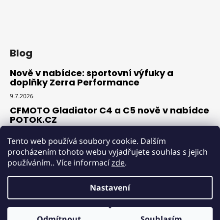
Blog
Nově v nabídce: sportovní výfuky a
doplňky Zerra Performance
9.7.2026
CFMOTO Gladiator C4 a C5 nově v nabídce
POTOK.CZ
18.6.2026
Tento web používá soubory cookie. Dalším
Novinka v nabídce: profesionální
procházením tohoto webu vyjadřujete souhlas s jejich
srovnávač jízdárny Iron Baltic Arena
používáním.. Více informací
zde
.
Leveler Pro G2
18.6.2026
Nastavení
Odmítnout
Souhlasím