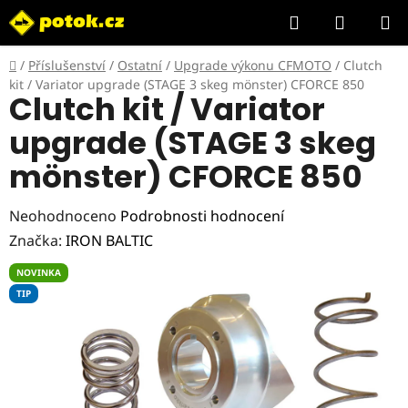
Přejít
Hledat
NÁKUP
na
KOŠÍK
obsah
Domů
/
Příslušenství
/
Ostatní
/
Upgrade výkonu CFMOTO
/
Clutch
kit / Variator upgrade (STAGE 3 skeg mönster) CFORCE 850
Clutch kit / Variator
upgrade (STAGE 3 skeg
mönster) CFORCE 850
Průměrné
Neohodnoceno
Podrobnosti hodnocení
hodnocení
Značka:
IRON BALTIC
produktu
NOVINKA
je
TIP
0,0
z
5
hvězdiček.