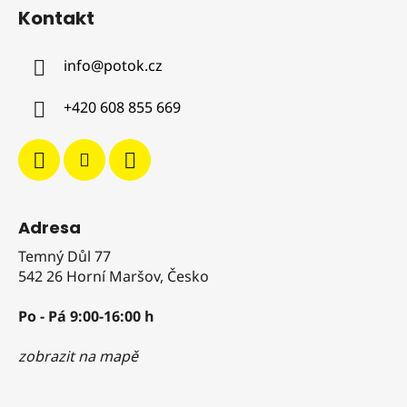
á
Kontakt
p
a
info
@
potok.cz
t
í
+420 608 855 669
Adresa
Temný Důl 77
542 26 Horní Maršov, Česko
Po - Pá 9:00-16:00 h
zobrazit na mapě