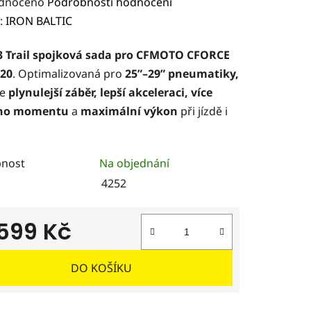
rné
dnoceno
Podrobnosti hodnocení
ení
:
IRON BALTIC
tu
3 Trail spojková sada pro CFMOTO CFORCE
520
. Optimalizovaná pro
25”–29” pneumatiky,
je
plynulejší záběr, lepší akceleraci, více
ého momentu
a
maximální výkon
při jízdě i
ček.
nost
Na objednání
4252
 599 Kč
 cena:
DO KOŠÍKU