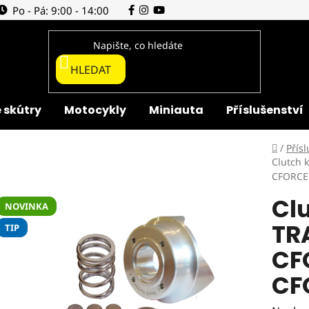
Po - Pá: 9:00 - 14:00
HLEDAT
 skútry
Motocykly
Miniauta
Příslušenství
Domů
/
Přísl
Clutch 
CFORCE
Clu
NOVINKA
TR
TIP
CF
CF