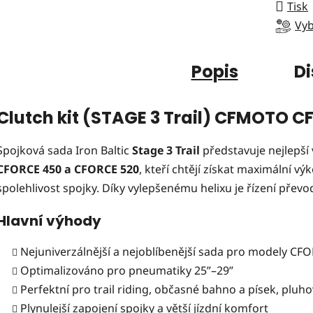
Tisk
Vyb
Popis
Di
Clutch kit (STAGE 3 Trail) CFMOTO C
Spojková sada Iron Baltic
Stage 3 Trail
představuje nejlepší 
CFORCE 450 a CFORCE 520
, kteří chtějí získat maximální výko
spolehlivost spojky. Díky vylepšenému helixu je řízení převod
Hlavní výhody
Nejuniverzálnější a nejoblíbenější sada pro modely CF
Optimalizováno pro pneumatiky 25”–29”
Perfektní pro trail riding, občasné bahno a písek, pluho
Plynulejší zapojení spojky a větší jízdní komfort