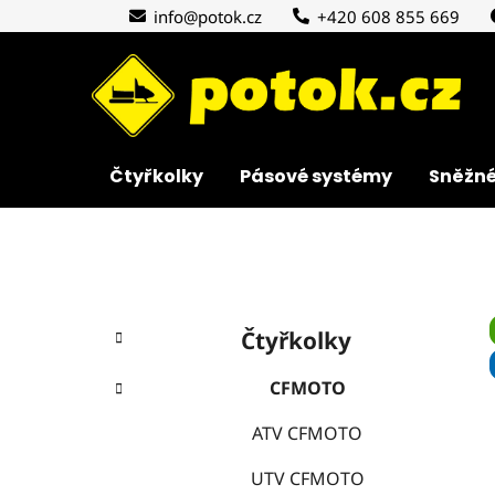
Přejít
info@potok.cz
+420 608 855 669
na
obsah
Čtyřkolky
Pásové systémy
Sněžné
P
K
Přeskočit
o
Čtyřkolky
a
kategorie
s
t
t
CFMOTO
e
r
g
ATV CFMOTO
a
o
r
n
UTV CFMOTO