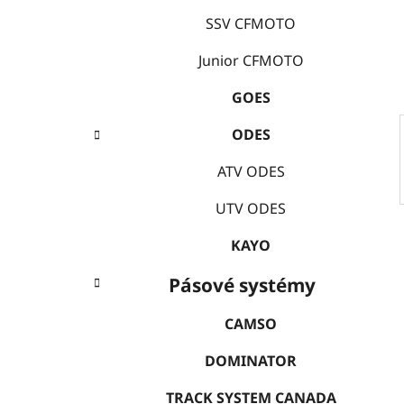
i
n
e
SSV CFMOTO
í
p
Junior CFMOTO
a
GOES
n
e
ODES
l
ATV ODES
UTV ODES
KAYO
Pásové systémy
CAMSO
DOMINATOR
TRACK SYSTEM CANADA