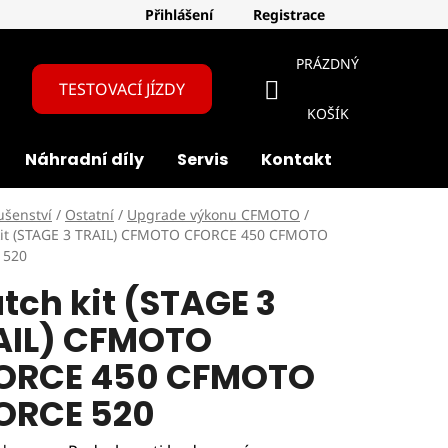
Přihlášení
Registrace
PRÁZDNÝ
TESTOVACÍ JÍZDY
NÁKUPNÍ
KOŠÍK
Náhradní díly
Servis
Kontakt
O nás
KOŠÍK
ušenství
/
Ostatní
/
Upgrade výkonu CFMOTO
/
kit (STAGE 3 TRAIL) CFMOTO CFORCE 450 CFMOTO
 520
tch kit (STAGE 3
AIL) CFMOTO
ORCE 450 CFMOTO
ORCE 520