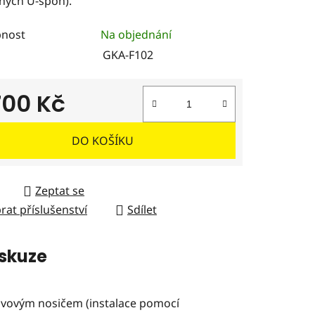
ených U‑spon).
nost
Na objednání
ček.
GKA-F102
700 Kč
 cena:
DO KOŠÍKU
Zeptat se
rat příslušenství
Sdílet
skuze
kovovým nosičem (instalace pomocí