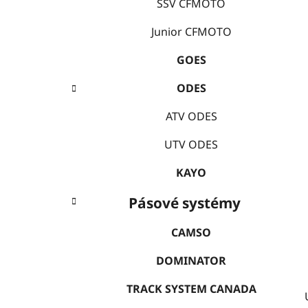
e
SSV CFMOTO
í
p
Junior CFMOTO
a
GOES
n
e
ODES
l
ATV ODES
UTV ODES
KAYO
Pásové systémy
CAMSO
DOMINATOR
TRACK SYSTEM CANADA