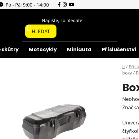
Po - Pá: 9:00 - 14:00
HLEDAT
 skútry
Motocykly
Miniauta
Příslušenství
Domů
/
Přísl
boxy
/
B
Box
Průmě
Neoho
hodnoc
Značka
produk
Univer
je
čtyřko
0,0