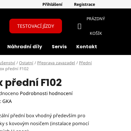
Přihlášení
Registrace
PRÁZDNÝ
TESTOVACÍ JÍZDY
NÁKUPNÍ
KOŠÍK
Náhradní díly
Servis
Kontakt
O nás
KOŠÍK
ušenství
/
Ostatní
/
Přeprava zavazadel
/
Přední
ox přední F102
 přední F102
rné
dnoceno
Podrobnosti hodnocení
ení
:
GKA
tu
zální přední box vhodný především pro
lky s kovovým nosičem (instalace pomocí