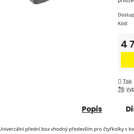
přilož
z
5
Dostup
hvězdi
Kód:
4 
Měrná
Tisk
Vyb
Popis
Di
Univerzální přední box vhodný především pro čtyřkolky s 