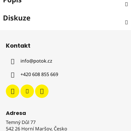
Diskuze
Z
á
Kontakt
p
a
info
@
potok.cz
t
í
+420 608 855 669
Adresa
Temný Důl 77
542 26 Horní Maršov, Česko