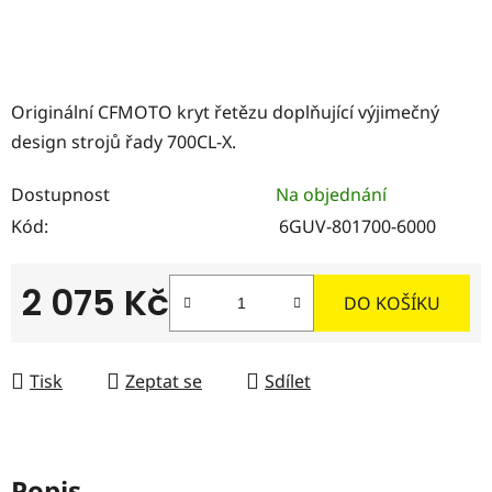
Originální CFMOTO kryt řetězu doplňující výjimečný
design strojů řady 700CL-X.
Dostupnost
Na objednání
Kód:
6GUV-801700-6000
2 075 Kč
DO KOŠÍKU
Měrná cena:
Tisk
Zeptat se
Sdílet
Popis