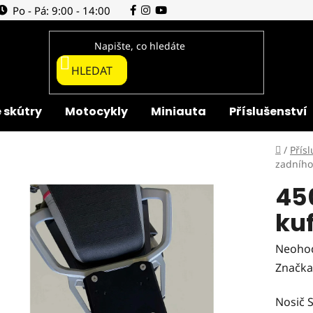
Po - Pá: 9:00 - 14:00
HLEDAT
 skútry
Motocykly
Miniauta
Příslušenství
Domů
/
Přísl
zadního
45
ku
Průmě
Neoho
hodnoc
Značka
produk
Nosič 
je