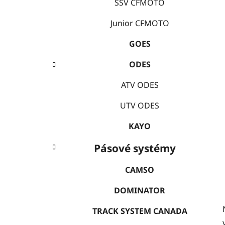
e
SSV CFMOTO
í
p
Junior CFMOTO
a
GOES
n
e
ODES
l
ATV ODES
UTV ODES
KAYO
Pásové systémy
CAMSO
DOMINATOR
TRACK SYSTEM CANADA