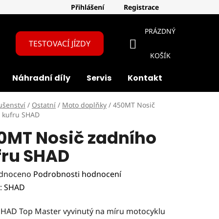
Přihlášení
Registrace
PRÁZDNÝ
TESTOVACÍ JÍZDY
NÁKUPNÍ
KOŠÍK
Náhradní díly
Servis
Kontakt
O nás
KOŠÍK
ušenství
/
Ostatní
/
Moto doplňky
/
450MT Nosič
 kufru SHAD
0MT Nosič zadního
fru SHAD
rné
dnoceno
Podrobnosti hodnocení
ení
:
SHAD
tu
SHAD Top Master vyvinutý na míru motocyklu