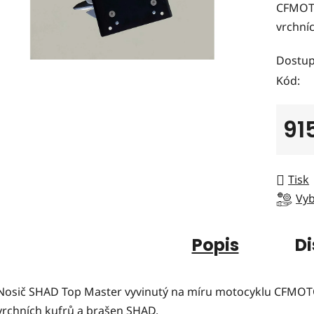
CFMOTO
0,0
vrchní
z
5
Dostup
hvězdi
Kód:
91
Měrná
Tisk
Vyb
Popis
Di
Nosič SHAD Top Master vyvinutý na míru motocyklu CFMOT
vrchních kufrů a brašen SHAD.