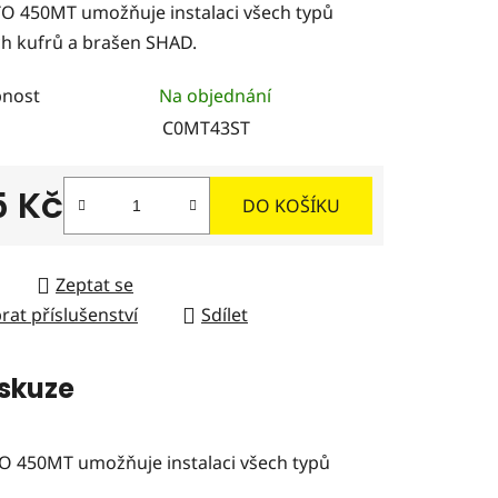
 450MT umožňuje instalaci všech typů
ch kufrů a brašen SHAD.
nost
Na objednání
ček.
C0MT43ST
5 Kč
DO KOŠÍKU
 cena:
Zeptat se
rat příslušenství
Sdílet
skuze
O 450MT umožňuje instalaci všech typů