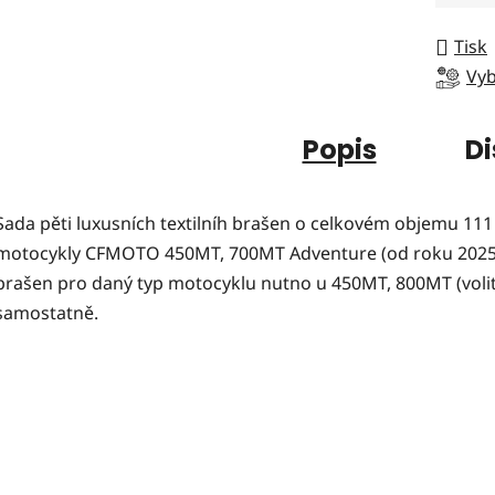
Tisk
Vyb
Popis
Di
Sada pěti luxusních textilníh brašen o celkovém objemu 111 
motocykly CFMOTO 450MT, 700MT Adventure (od roku 2025)
brašen pro daný typ motocyklu nutno u 450MT, 800MT (volit
samostatně.