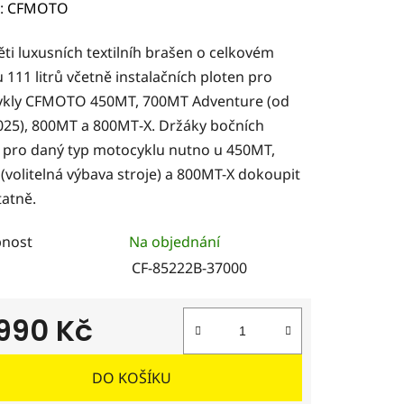
ení
:
CFMOTO
tu
ti luxusních textilníh brašen o celkovém
111 litrů včetně instalačních ploten pro
kly CFMOTO 450MT, 700MT Adventure (od
025), 800MT a 800MT‑X. Držáky bočních
 pro daný typ motocyklu nutno u 450MT,
ček.
(volitelná výbava stroje) a 800MT-X dokoupit
atně.
nost
Na objednání
CF-85222B-37000
 990 Kč
 cena:
DO KOŠÍKU