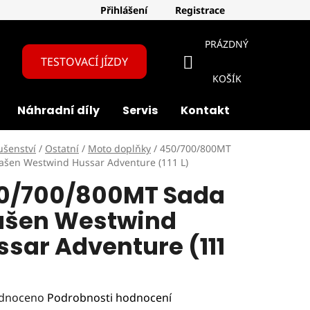
Přihlášení
Registrace
PRÁZDNÝ
TESTOVACÍ JÍZDY
NÁKUPNÍ
KOŠÍK
Náhradní díly
Servis
Kontakt
O nás
KOŠÍK
ušenství
/
Ostatní
/
Moto doplňky
/
450/700/800MT
ašen Westwind Hussar Adventure (111 L)
0/700/800MT Sada
ašen Westwind
ssar Adventure (111
rné
dnoceno
Podrobnosti hodnocení