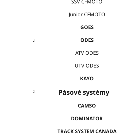
e
SSV CFMOTO
í
p
Junior CFMOTO
a
GOES
n
e
ODES
l
ATV ODES
UTV ODES
KAYO
Pásové systémy
CAMSO
DOMINATOR
TRACK SYSTEM CANADA