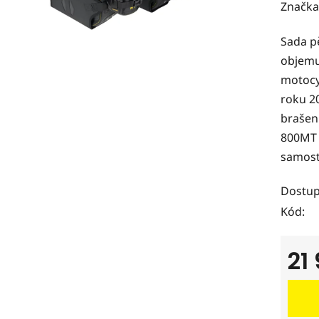
hodnoc
Značka
produk
Sada pě
je
objemu 
0,0
motocy
z
roku 2
5
brašen
hvězdi
800MT 
samost
Dostup
Kód:
21
Měrná